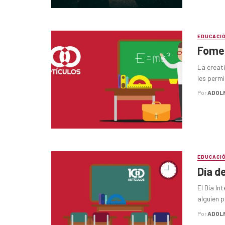
EDUCACI
Fomen
La creat
les permi
Por
ADOL
EDUCACI
Día d
El Día In
alguien p
Por
ADOL