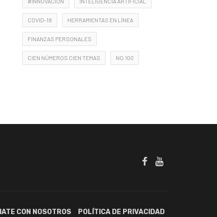
#INNOVACIÓN
INTELIGENCIA ARTIFICIAL
COVID-19
HERRAMIENTAS EN LÍNEA
FINANZAS PERSONALES
CIEN NÚMEROS CIEN TEMAS
NO.100
IATE CON NOSOTROS
POLÍTICA DE PRIVACIDAD