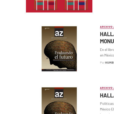
ARCHIVO 
HALLA
MONU
En el lib
en México
Por
HUMB
ARCHIVO 
HALL
Política
México E