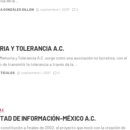
ia de la ...
A GONZÁLES DILLON
septiembre 1, 2007
0
IA Y TOLERANCIA A.C.
Memoria y Tolerancia A.C. surge como una asociación no lucrativa, con el
 de transmitir la tolerancia a través de la ...
RTÍCULOS
septiembre 1, 2007
0
AZ
TAD DE INFORMACIÓN-MÉXICO A.C.
constitución a finales de 2002, el proyecto que inició con la creación de