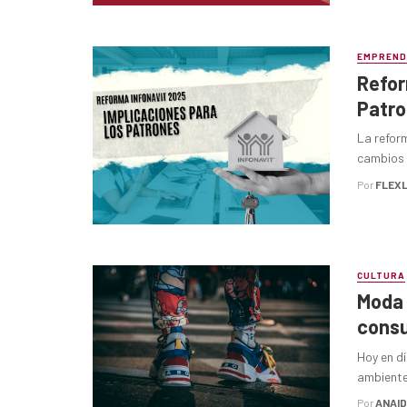
EMPREND
Refor
Patr
La reform
cambios s
Por
FLEX
CULTURA
Moda 
consu
Hoy en d
ambiente 
Por
ANAI