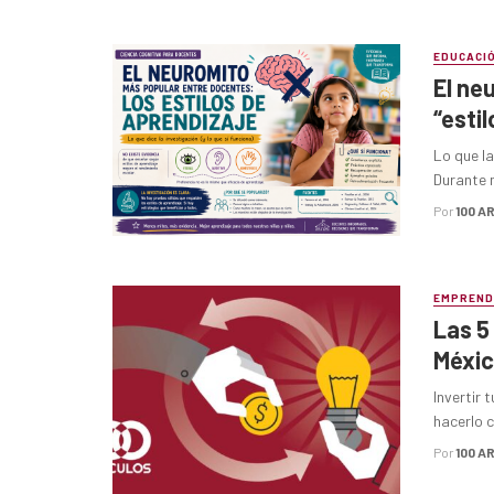
EDUCACI
El ne
“esti
Lo que la
Durante m
Por
100 A
EMPREND
Las 5
Méxic
Invertir 
hacerlo c
Por
100 A