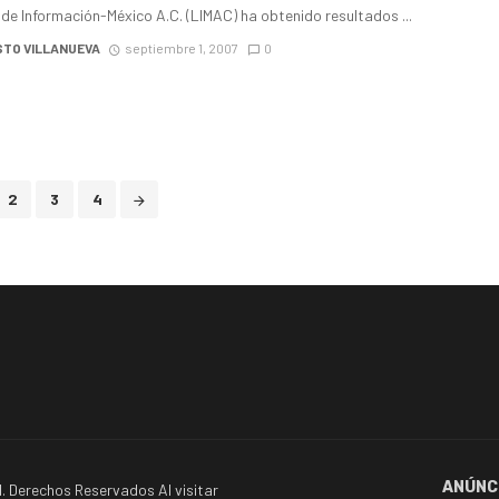
de Información-México A.C. (LIMAC) ha obtenido resultados ...
TO VILLANUEVA
septiembre 1, 2007
0
2
3
4
ANÚNC
. Derechos Reservados Al visitar