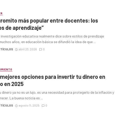
ÓN
uromito más popular entre docentes: los
los de aprendizaje”
 investigación educativa realmente dice sobre estilos de prendizaje
uchos años, en educación básica se difundió la idea de que ...
RTÍCULOS
abril 23, 2026
0
IMIENTO
 mejores opciones para invertir tu dinero en
o en 2025
tu dinero ya no es un lujo, es una necesidad para protegerlo de la inflación y
recer. La buena noticia es ...
RTÍCULOS
agosto 11, 2025
0