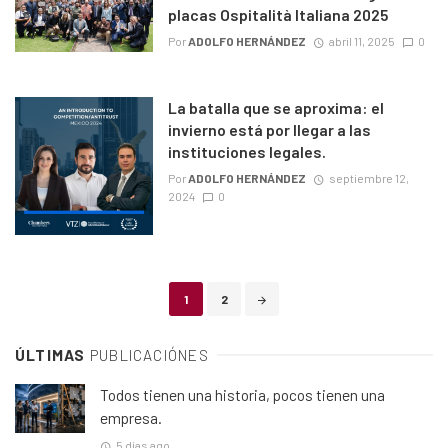
placas Ospitalità Italiana 2025
Por
ADOLFO HERNÁNDEZ
abril 11, 2025
0
La batalla que se aproxima: el
invierno está por llegar a las
instituciones legales.
Por
ADOLFO HERNÁNDEZ
septiembre 12,
2024
0
Posts
1
2
navigation
ÚLTIMAS
PUBLICACIÓNES
Todos tienen una historia, pocos tienen una
empresa.
5 días ago