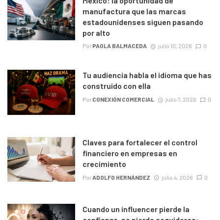
México: la oportunidad de
manufactura que las marcas
estadounidenses siguen pasando
por alto
Por
PAOLA BALMACEDA
julio 10, 2026
0
Tu audiencia habla el idioma que has
construido con ella
Por
CONEXIÓN COMERCIAL
julio 7, 2026
0
Claves para fortalecer el control
financiero en empresas en
crecimiento
Por
ADOLFO HERNÁNDEZ
julio 4, 2026
0
Cuando un influencer pierde la
confianza, no pierde seguidores: