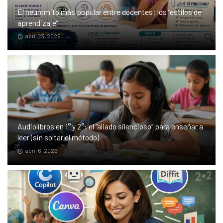
El neuromito más popular entre docentes: los “estilos de
aprendizaje”
abril 23, 2026
Audiolibros en 1° y 2°: el “aliado silencioso” para enseñar a
leer (sin soltar el método)
abril 6, 2026