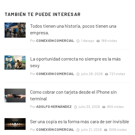
TAMBIÉN TE PUEDE INTERESAR
Todos tienen una historia, pocos tienen una
empresa.
Por
CONEXIÓN COMERCIAL
1 día ago
189 vistas
La oportunidad correcta no siempre es la más
sexy
Por
CONEXIÓN COMERCIAL
julio 28, 2026
721 vistas
Cómo cobrar con tarjeta desde el iPhone sin
terminal
Por
ADOLFO HERNÁNDEZ
julio 23, 2026
955 vistas
Ser una copia es la forma más cara de ser invisible
Por
CONEXIÓN COMERCIAL
julio 21, 2026
1006 vistas