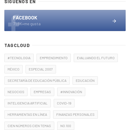
SÍGUENOS EN
FACEBOOK
71.9K+me gusta
TAGCLOUD
#TECNOLOGIA
EMPRENDIMIENTO
EVALUANDO EL FUTURO
MÉXICO
ESPECIAL 2007
SECRETARÍA DE EDUCACIÓN PÚBLICA
EDUCACIÓN
NEGOCIOS
EMPRESAS
#INNOVACIÓN
INTELIGENCIA ARTIFICIAL
COVID-19
HERRAMIENTAS EN LÍNEA
FINANZAS PERSONALES
CIEN NÚMEROS CIEN TEMAS
NO.100