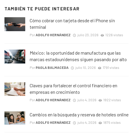
TAMBIÉN TE PUEDE INTERESAR
Cómo cobrar con tarjeta desde el iPhone sin
terminal
Por
ADOLFO HERNÁNDEZ
julio 23, 2026
1226 vistas
México: la oportunidad de manufactura que las
marcas estadounidenses siguen pasando por alto
Por
PAOLA BALMACEDA
julio 10, 2026
1791 vistas
Claves para fortalecer el control financiero en
empresas en crecimiento
Por
ADOLFO HERNÁNDEZ
julio 4, 2026
1922 vistas
Cambios en la búsqueda y reserva de hoteles online
Por
ADOLFO HERNÁNDEZ
julio 4, 2026
1875 vistas