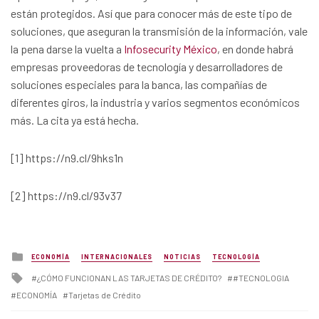
están protegidos. Así que para conocer más de este tipo de
soluciones, que aseguran la transmisión de la información, vale
la pena darse la vuelta a
Infosecurity México
, en donde habrá
empresas proveedoras de tecnología y desarrolladores de
soluciones especiales para la banca, las compañías de
diferentes giros, la industria y varios segmentos económicos
más. La cita ya está hecha.
[1] https://n9.cl/9hks1n
[2] https://n9.cl/93v37
Posted
ECONOMÍA
INTERNACIONALES
NOTICIAS
TECNOLOGÍA
in
Tagged
¿CÓMO FUNCIONAN LAS TARJETAS DE CRÉDITO?
#TECNOLOGIA
with
ECONOMÍA
Tarjetas de Crédito