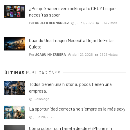
¿Por qué hacer overclocking a tu CPU? Lo que
necesitas saber
Por
ADOLFO HERNÁNDEZ
julio 1, 2026
1973 vistas
Cuando Una Imagen Necesita Dejar De Estar
Quieta
Por
JOAQUIN HERRERA
abril 27, 2026
2525 vistas
ÚLTIMAS
PUBLICACIÓNES
Todos tienen una historia, pocos tienen una
empresa.
5 días ago
La oportunidad correcta no siempre es la más sexy
julio 28, 2026
Cómo cobrar con tarjeta desde el iPhone sin