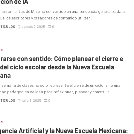
ción de IA
 herramientas de IA se ha convertido en una tendencia generalizada a
e los escritores y creadores de contenido utilizan ...
RTÍCULOS
agosto 7, 2025
0
ÓN
rarse con sentido: Cómo planear el cierre e
o del ciclo escolar desde la Nueva Escuela
cana
 semana de clases no solo representa el cierre de un ciclo, sino una
ad pedagógica valiosa para reflexionar, planear y construir ...
RTÍCULOS
julio 8, 2025
0
ÓN
igencia Artificial y la Nueva Escuela Mexicana: