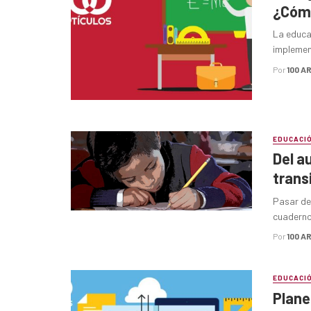
¿Cóm
La educa
implement
Por
100 A
EDUCACI
Del a
trans
Pasar de 
cuadernos
Por
100 A
EDUCACI
Plane