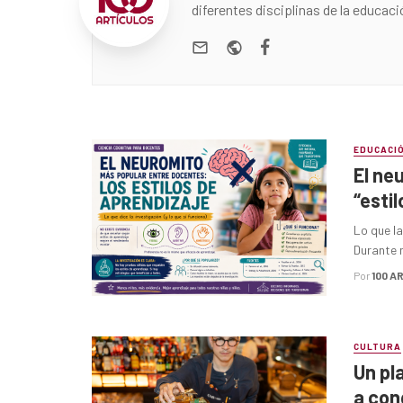
diferentes disciplinas de la educaci
e-mail
Website
Facebook
EDUCACI
El ne
“esti
Lo que la
Durante m
Por
100 A
CULTURA
Un pl
a con