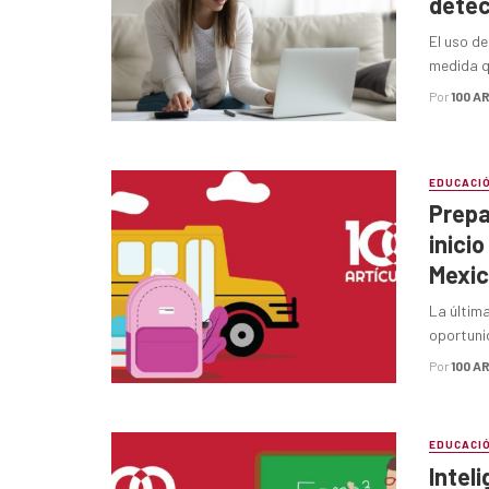
detec
El uso de
medida qu
Por
100 A
EDUCACI
Prepa
inici
Mexi
La última
oportunid
Por
100 A
EDUCACI
Intel