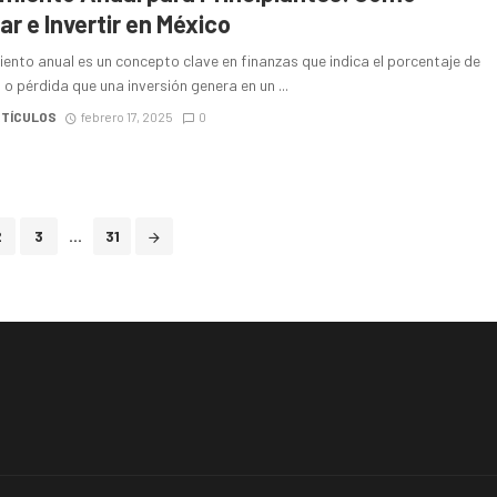
ar e Invertir en México
iento anual es un concepto clave en finanzas que indica el porcentaje de
o pérdida que una inversión genera en un ...
RTÍCULOS
febrero 17, 2025
0
2
3
...
31