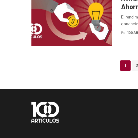
Ahorr
El rendim
ganancia 
Por
100 A
Posts
1
navigation