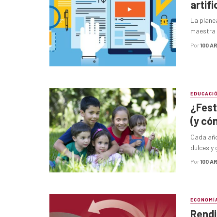
artifi
La plane
maestra o
Por
100 A
EDUCACI
¿Feste
(y có
Cada año,
dulces y 
Por
100 A
ECONOMÍ
Rendi