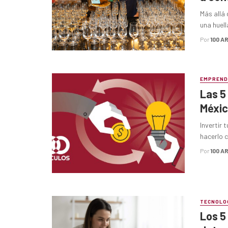
Más allá
una huell
Por
100 A
EMPREND
Las 5
Méxic
Invertir 
hacerlo c
Por
100 A
TECNOLO
Los 5