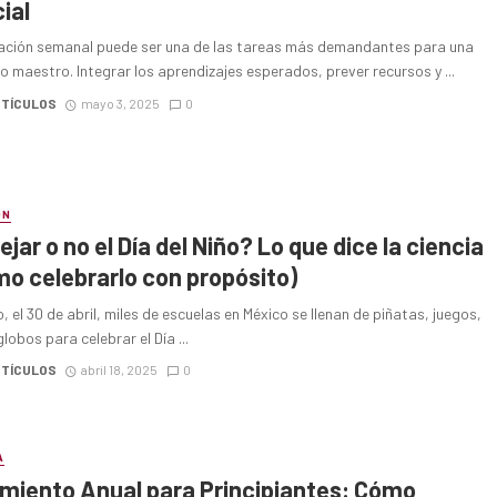
cial
ación semanal puede ser una de las tareas más demandantes para una
 maestro. Integrar los aprendizajes esperados, prever recursos y ...
RTÍCULOS
mayo 3, 2025
0
ÓN
jar o no el Día del Niño? Lo que dice la ciencia
mo celebrarlo con propósito)
 el 30 de abril, miles de escuelas en México se llenan de piñatas, juegos,
globos para celebrar el Día ...
RTÍCULOS
abril 18, 2025
0
A
miento Anual para Principiantes: Cómo