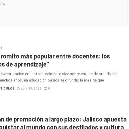
ón.
ÓN
uromito más popular entre docentes: los
los de aprendizaje”
 investigación educativa realmente dice sobre estilos de prendizaje
uchos años, en educación básica se difundió la idea de que ...
RTÍCULOS
abril 23, 2026
0
an de promoción a largo plazo: Jalisco apuesta
quistar al mundo con sus destilados y cultura