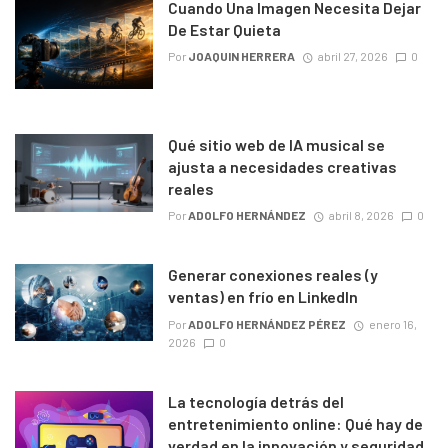
Cuando Una Imagen Necesita Dejar
De Estar Quieta
Por
JOAQUIN HERRERA
abril 27, 2026
0
Qué sitio web de IA musical se
ajusta a necesidades creativas
reales
Por
ADOLFO HERNÁNDEZ
abril 8, 2026
0
Generar conexiones reales (y
ventas) en frío en LinkedIn
Por
ADOLFO HERNÁNDEZ PÉREZ
enero 16,
2026
0
La tecnología detrás del
entretenimiento online: Qué hay de
verdad en la innovación y seguridad