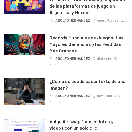
de las plataformas de juego en
Argentina y México
Por
ADOLFO HERNÁNDEZ
enero 9, 2026
0
Récords Mundiales de Juegos: Las
Mayores Ganancias y las Pérdidas
Más Grandes
Por
ADOLFO HERNÁNDEZ
diciembre 10,
2025
0
¿Cómo se puede sacar texto de una
imagen?
Por
ADOLFO HERNÁNDEZ
noviembre 22,
2025
0
Vidqu AI: swap face en fotos y
videos con un solo clic