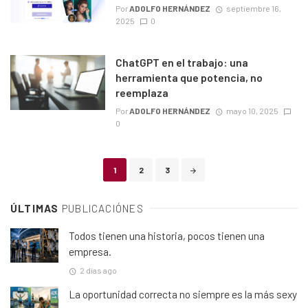
Por
ADOLFO HERNÁNDEZ
septiembre 16,
2025
0
ChatGPT en el trabajo: una
herramienta que potencia, no
reemplaza
Por
ADOLFO HERNÁNDEZ
mayo 10, 2025
0
Posts
1
2
3
navigation
ÚLTIMAS
PUBLICACIÓNES
Todos tienen una historia, pocos tienen una
empresa.
2 días ago
La oportunidad correcta no siempre es la más sexy