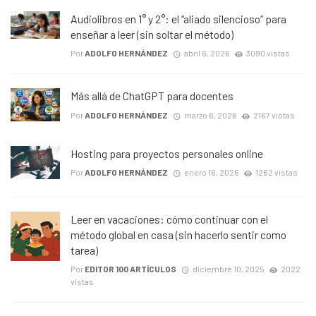
Audiolibros en 1° y 2°: el “aliado silencioso” para
enseñar a leer (sin soltar el método)
Por
ADOLFO HERNÁNDEZ
abril 6, 2026
3090 vistas
Más allá de ChatGPT para docentes
Por
ADOLFO HERNÁNDEZ
marzo 6, 2026
2167 vistas
Hosting para proyectos personales online
Por
ADOLFO HERNÁNDEZ
enero 16, 2026
1262 vistas
Leer en vacaciones: cómo continuar con el
método global en casa (sin hacerlo sentir como
tarea)
Por
EDITOR 100 ARTÍCULOS
diciembre 10, 2025
2022
vistas