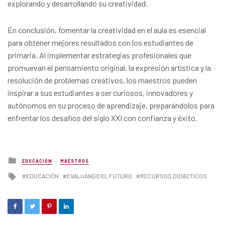
explorando y desarrollando su creatividad.
En conclusión, fomentar la creatividad en el aula es esencial
para obtener mejores resultados con los estudiantes de
primaria. Al implementar estrategias profesionales que
promuevan el pensamiento original, la expresión artística y la
resolución de problemas creativos, los maestros pueden
inspirar a sus estudiantes a ser curiosos, innovadores y
autónomos en su proceso de aprendizaje, preparándolos para
enfrentar los desafíos del siglo XXI con confianza y éxito.
Posted
EDUCACIÓN
MAESTROS
in
Tagged
EDUCACIÓN
EVALUANDO EL FUTURO
RECURSOS DIDÁCTICOS
with