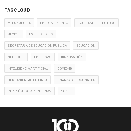
TAGCLOUD
#TECNOLOGIA
EMPRENDIMIENTO
EVALUANDO EL FUTURO
MÉXICO
ESPECIAL 2007
SECRETARÍA DE EDUCACIÓN PÚBLICA
EDUCACIÓN
NEGOCIOS
EMPRESAS
#INNOVACIÓN
INTELIGENCIA ARTIFICIAL
COVID-19
HERRAMIENTAS EN LÍNEA
FINANZAS PERSONALES
CIEN NÚMEROS CIEN TEMAS
NO.100