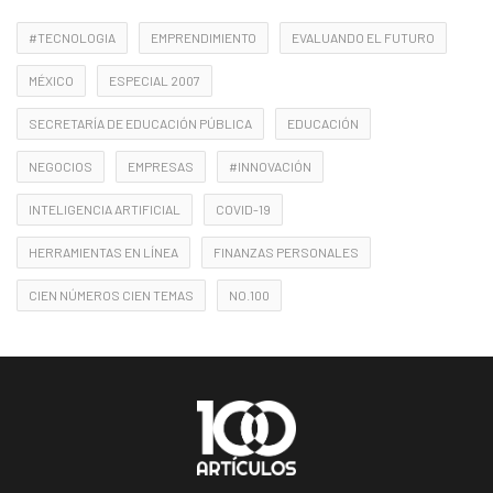
#TECNOLOGIA
EMPRENDIMIENTO
EVALUANDO EL FUTURO
MÉXICO
ESPECIAL 2007
SECRETARÍA DE EDUCACIÓN PÚBLICA
EDUCACIÓN
NEGOCIOS
EMPRESAS
#INNOVACIÓN
INTELIGENCIA ARTIFICIAL
COVID-19
HERRAMIENTAS EN LÍNEA
FINANZAS PERSONALES
CIEN NÚMEROS CIEN TEMAS
NO.100