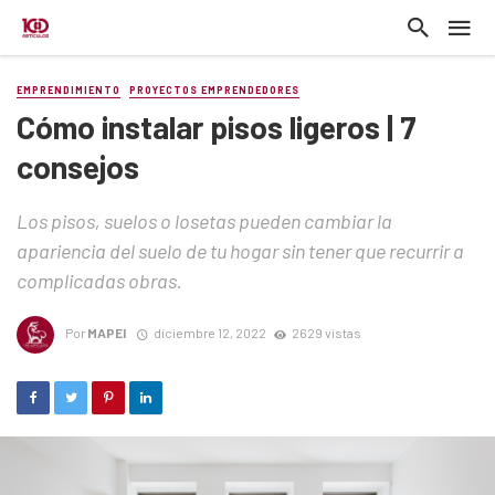
EMPRENDIMIENTO
PROYECTOS EMPRENDEDORES
Cómo instalar pisos ligeros | 7
consejos
Los pisos, suelos o losetas pueden cambiar la
apariencia del suelo de tu hogar sin tener que recurrir a
complicadas obras.
Por
MAPEI
diciembre 12, 2022
2629 vistas