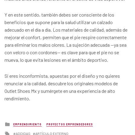
Y en este sentido, también debes ser consciente de los
beneficios que supone para la salud utilizar un calzado
adecuado en el día a día. Los materiales de calidad, además de
mejorar el confort, permiten que el pie respire correctamente
para eliminar los malos olores. La sujeción adecuada —ya sea
con velcro o con cordones— es clave para que el pie no se
mueva, lo que evita lesiones en el ámbito deportivo.
Si eres inconformista, apuestas por el diseño y no quieres
renunciar a la calidad, descubre los originales modelos de
Outlet Shoes Mx y sumérgete en una experiencia de alto
rendimiento.
Posted
EMPRENDIMIENTO
PROYECTOS EMPRENDEDORES
in
Tagged
ADDIDAS
ARTÍCULO EXTERNO