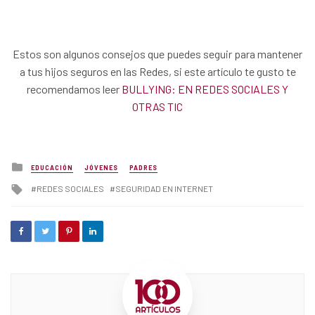
Estos son algunos consejos que puedes seguir para mantener
a tus hijos seguros en las Redes, si este artículo te gusto te
recomendamos leer
BULLYING: EN REDES SOCIALES Y
OTRAS TIC
Posted
EDUCACIÓN
JÓVENES
PADRES
in
Tagged
REDES SOCIALES
SEGURIDAD EN INTERNET
with