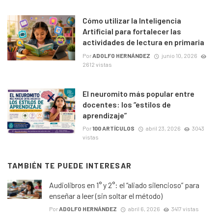
Cómo utilizar la Inteligencia
Artificial para fortalecer las
actividades de lectura en primaria
Por
ADOLFO HERNÁNDEZ
junio 10, 2026
2612 vistas
El neuromito más popular entre
docentes: los “estilos de
aprendizaje”
Por
100 ARTÍCULOS
abril 23, 2026
3043
vistas
TAMBIÉN TE PUEDE INTERESAR
Audiolibros en 1° y 2°: el “aliado silencioso” para
enseñar a leer (sin soltar el método)
Por
ADOLFO HERNÁNDEZ
abril 6, 2026
3417 vistas