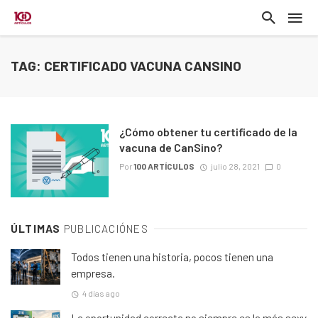
TAG: CERTIFICADO VACUNA CANSINO
¿Cómo obtener tu certificado de la
vacuna de CanSino?
Por
100 ARTÍCULOS
julio 28, 2021
0
ÚLTIMAS
PUBLICACIÓNES
Todos tienen una historia, pocos tienen una
empresa.
4 días ago
La oportunidad correcta no siempre es la más sexy