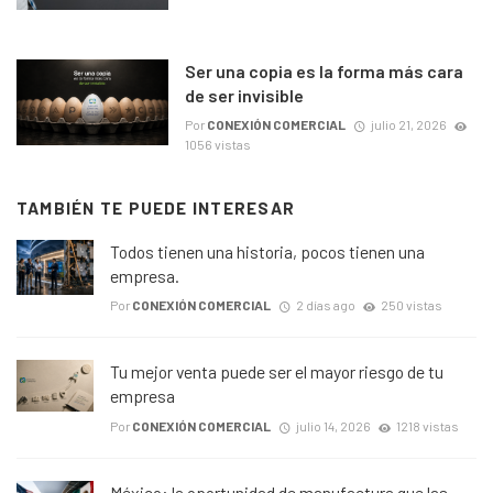
Ser una copia es la forma más cara
de ser invisible
Por
CONEXIÓN COMERCIAL
julio 21, 2026
1056 vistas
TAMBIÉN TE PUEDE INTERESAR
Todos tienen una historia, pocos tienen una
empresa.
Por
CONEXIÓN COMERCIAL
2 días ago
250 vistas
Tu mejor venta puede ser el mayor riesgo de tu
empresa
Por
CONEXIÓN COMERCIAL
julio 14, 2026
1218 vistas
México: la oportunidad de manufactura que las