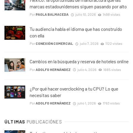
marcas estadounidenses siguen pasando por alto
Por
PAOLA BALMACEDA
julio 10, 2026
1498 vistas
Tu audiencia habla el idioma que has construido
con ella
Por
CONEXIÓN COMERCIAL
julio 7, 2026
1122 vistas
Cambios en la búsqueda y reserva de hoteles online
Por
ADOLFO HERNÁNDEZ
julio 4, 2026
1665 vistas
¿Por qué hacer overclocking a tu CPU? Lo que
necesitas saber
Por
ADOLFO HERNÁNDEZ
julio 1, 2026
1763 vistas
ÚLTIMAS
PUBLICACIÓNES