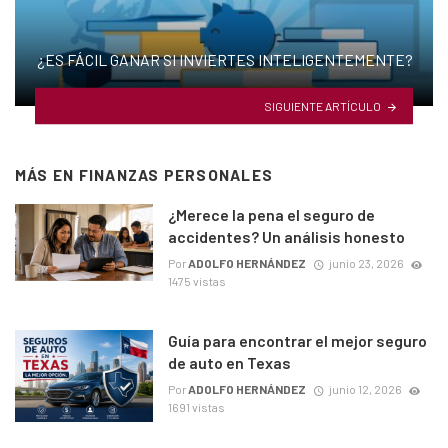
¿ES FÁCIL GANAR SI INVIERTES INTELIGENTEMENTE?
SIGUIENTE ARTÍCULO
MÁS EN
FINANZAS PERSONALES
¿Merece la pena el seguro de
accidentes? Un análisis honesto
Por
ADOLFO HERNÁNDEZ
junio 23, 2026
1475 vistas
Guía para encontrar el mejor seguro
de auto en Texas
Por
ADOLFO HERNÁNDEZ
junio 12, 2026
1691 vistas