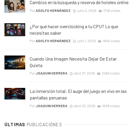
Cambios en la búsqueda y reserva de hoteles online
Por
ADOLFO HERNÁNDEZ
julio 4, 2026
1748 vistas
¿Por qué hacer overclocking a tu CPU? Lo que
necesitas saber
Por
ADOLFO HERNÁNDEZ
julio 1, 2026
1846 vistas
Cuando Una Imagen Necesita Dejar De Estar
Quieta
Por
JOAQUIN HERRERA
abril 27, 2026
2463 vistas
La inmersión total: El auge del juego en vivo en las
pantallas peruanas
Por
JOAQUIN HERRERA
abril 23, 2026
1698 vistas
ÚLTIMAS
PUBLICACIÓNES