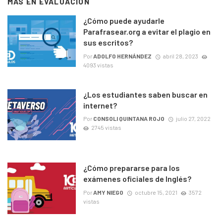
MÁS EN
EVALUACIÓN
¿Cómo puede ayudarle
Parafrasear.org a evitar el plagio en
sus escritos?
Por
ADOLFO HERNÁNDEZ
abril 28, 2023
4093 vistas
¿Los estudiantes saben buscar en
internet?
Por
CONSOLI QUINTANA ROJO
julio 27, 2022
2745 vistas
¿Cómo prepararse para los
exámenes oficiales de Inglés?
Por
AMY NIEGO
octubre 15, 2021
3572
vistas