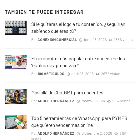
TAMBIÉN TE PUEDE INTERESAR
Si le quitaras el logo a tu contenido, ¿seguirían
sabiendo que eres tú?
Por
CONEXIÓN COMERCIAL
junio 18, 2026
1866 vistas
El neuromito más popular entre docentes: los
“estilos de aprendizaje”
Por
100 ARTÍCULOS
abril 23, 2026
2672 vistas
Más allá de ChatGPT para docentes
Por
ADOLFO HERNÁNDEZ
marzo 6, 2026
2157 vistas
Top 5 herramientas de WhatsApp para PYMES
que quieren vender más online
Por
ADOLFO HERNÁNDEZ
diciembre 2, 2025
2151
vistas