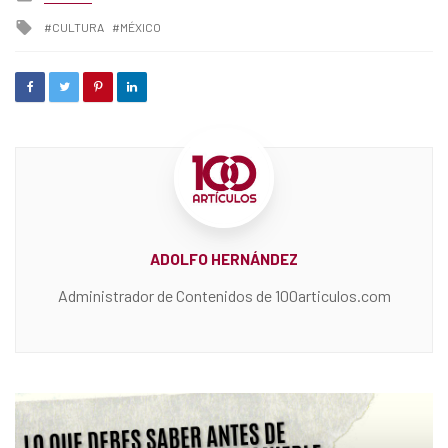
in
Tagged
CULTURA
MÉXICO
with
ADOLFO HERNÁNDEZ
Administrador de Contenidos de 100articulos.com