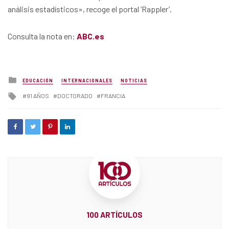
análisis estadísticos», recoge el portal ‘Rappler’.
Consulta la nota en:
ABC.es
Posted
EDUCACIÓN
INTERNACIONALES
NOTICIAS
in
Tagged
91 AÑOS
DOCTORADO
FRANCIA
with
100 ARTÍCULOS