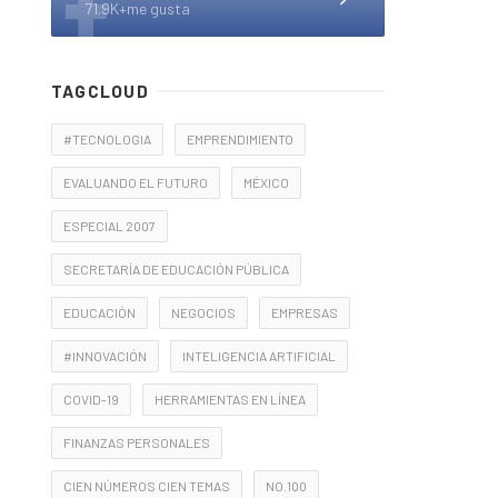
71.9K+me gusta
TAGCLOUD
#TECNOLOGIA
EMPRENDIMIENTO
EVALUANDO EL FUTURO
MÉXICO
ESPECIAL 2007
SECRETARÍA DE EDUCACIÓN PÚBLICA
EDUCACIÓN
NEGOCIOS
EMPRESAS
#INNOVACIÓN
INTELIGENCIA ARTIFICIAL
COVID-19
HERRAMIENTAS EN LÍNEA
FINANZAS PERSONALES
CIEN NÚMEROS CIEN TEMAS
NO.100