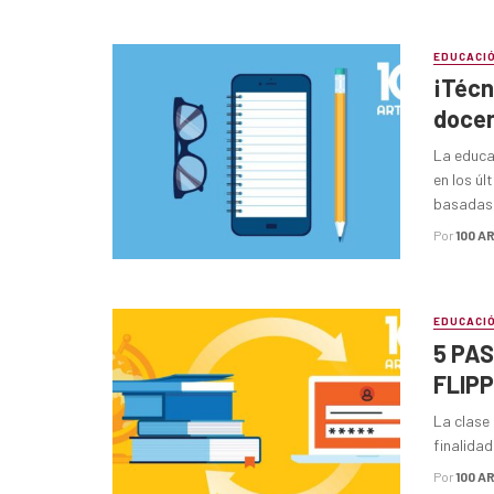
EDUCACI
¡Técn
docen
La educa
en los ú
basadas .
Por
100 A
EDUCACI
5 PA
FLIP
La clase
finalidad
Por
100 A