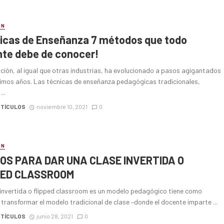
ÓN
icas de Enseñanza 7 métodos que todo
te debe de conocer!
ción, al igual que otras industrias, ha evolucionado a pasos agigantados
ltimos años. Las técnicas de enseñanza pedagógicas tradicionales,
..
RTÍCULOS
noviembre 10, 2021
0
ÓN
SOS PARA DAR UNA CLASE INVERTIDA O
PED CLASSROOM
 invertida o flipped classroom es un modelo pedagógico tiene como
 transformar el modelo tradicional de clase –donde el docente imparte ...
RTÍCULOS
junio 28, 2021
0