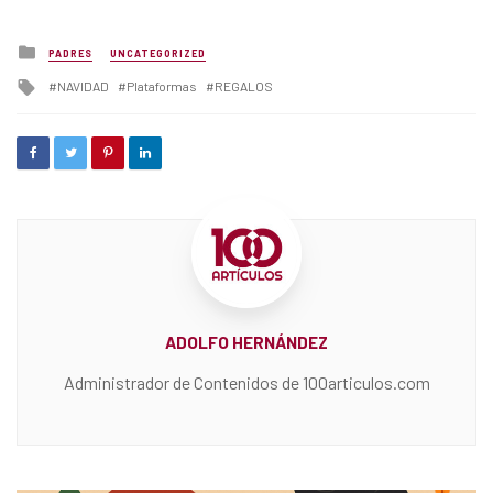
Posted
PADRES
UNCATEGORIZED
in
Tagged
NAVIDAD
Plataformas
REGALOS
with
ADOLFO HERNÁNDEZ
Administrador de Contenidos de 100articulos.com