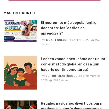
MÁS EN
PADRES
El neuromito más popular entre
docentes: los “estilos de
aprendizaje”
Por
100 ARTÍCULOS
abril 23, 2026
2730
vistas
Leer en vacaciones: cómo continuar
con el método global en casa (sin
hacerlo sentir como tarea)
Por
EDITOR 100 ARTÍCULOS
diciembre 10,
2025
2026 vistas
Regalos navideños divertidos para
motivar el juego (y desconectar de