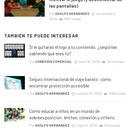
las pantallas)
Por
ADOLFO HERNÁNDEZ
diciembre 2,
2025
1797 vistas
TAMBIÉN TE PUEDE INTERESAR
Si le quitaras el logo a tu contenido, ¿seguirían
sabiendo que eres tú?
Por
CONEXIÓN COMERCIAL
junio 18, 2026
1924 vistas
Seguro internacional de viaje barato: cómo
encontrar protección accesible
Por
ADOLFO HERNÁNDEZ
octubre 13, 2025
1066 vistas
Cómo educar a niños en un mundo de
sobreexposición: límites, conexión y criterio
Por
ADOLFO HERNÁNDEZ
mayo 5, 2025
1241 vistas