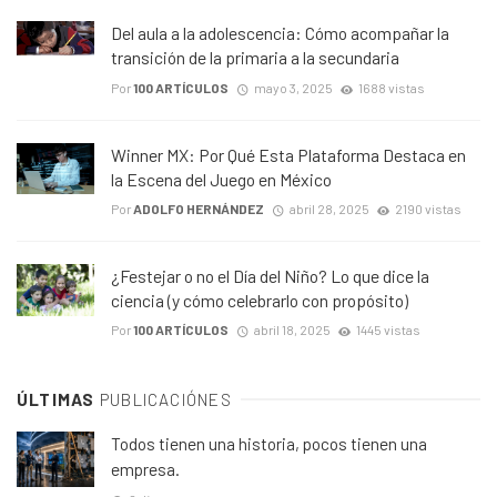
Del aula a la adolescencia: Cómo acompañar la
transición de la primaria a la secundaria
Por
100 ARTÍCULOS
mayo 3, 2025
1688 vistas
Winner MX: Por Qué Esta Plataforma Destaca en
la Escena del Juego en México
Por
ADOLFO HERNÁNDEZ
abril 28, 2025
2190 vistas
¿Festejar o no el Día del Niño? Lo que dice la
ciencia (y cómo celebrarlo con propósito)
Por
100 ARTÍCULOS
abril 18, 2025
1445 vistas
ÚLTIMAS
PUBLICACIÓNES
Todos tienen una historia, pocos tienen una
empresa.