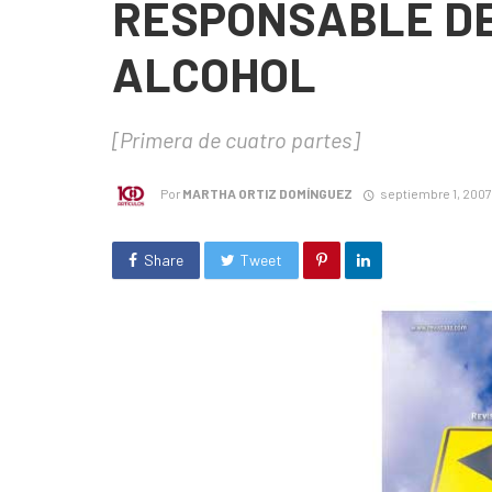
RESPONSABLE DE
ALCOHOL
[Primera de cuatro partes]
Por
MARTHA ORTIZ DOMÍNGUEZ
septiembre 1, 2007
Share
Tweet