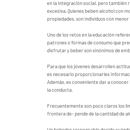
en la integración social, pero también
excesiva. Quienes beben alcohol con mod
propiedades, son individuos con menor ni
Uno de los retos en la educación refere
patrones o formas de consumo que pre
disfrutar y beber son sinónimos de em
Para que los jóvenes desarrollen actitu
es necesario proporcionarles informacio
Además, es conveniente dar a conocer l
la conducta.
Frecuentemente son poco claros los lí
frontera de- pende de la cantidad de alc
Un bebedor responsable decide cuándo,