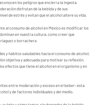
 reconocen los peligros que encierra la ingesta
eración disfrutan de la bebida y de sus
vel de estrés y evitan que el alcohol altere su vida.
nte al consumo de alcohol en México es modificar los
dominan en nuestra cultura, como creer que
briaguez o borrachera
des y hábitos saludables hacia el consumo de alcohol,
́n objetiva y adecuada para motivar su reflexión.
os efectos que tiene el alcohol en el organismo y en
mites entre moderación y exceso en el beber; esta
ohol y de factores individuales y del medio.
 cuánto y cómo tomar, sin depender de la bebida