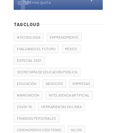
71.9K+me gusta
TAGCLOUD
#TECNOLOGIA
EMPRENDIMIENTO
EVALUANDO EL FUTURO
MÉXICO
ESPECIAL 2007
SECRETARÍA DE EDUCACIÓN PÚBLICA
EDUCACIÓN
NEGOCIOS
EMPRESAS
#INNOVACIÓN
INTELIGENCIA ARTIFICIAL
COVID-19
HERRAMIENTAS EN LÍNEA
FINANZAS PERSONALES
CIEN NÚMEROS CIEN TEMAS
NO.100