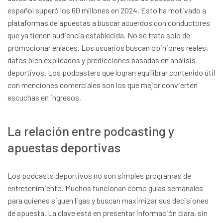
español superó los 60 millones en 2024. Esto ha motivado a
plataformas de apuestas a buscar acuerdos con conductores
que ya tienen audiencia establecida. No se trata solo de
promocionar enlaces. Los usuarios buscan opiniones reales,
datos bien explicados y predicciones basadas en análisis
deportivos. Los podcasters que logran equilibrar contenido útil
con menciones comerciales son los que mejor convierten
escuchas en ingresos.
La relación entre podcasting y
apuestas deportivas
Los podcasts deportivos no son simples programas de
entretenimiento. Muchos funcionan como guías semanales
para quienes siguen ligas y buscan maximizar sus decisiones
de apuesta. La clave está en presentar información clara, sin