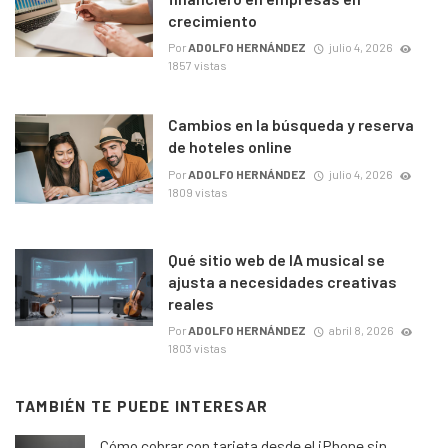
crecimiento
Por
ADOLFO HERNÁNDEZ
julio 4, 2026
1857 vistas
Cambios en la búsqueda y reserva
de hoteles online
Por
ADOLFO HERNÁNDEZ
julio 4, 2026
1809 vistas
Qué sitio web de IA musical se
ajusta a necesidades creativas
reales
Por
ADOLFO HERNÁNDEZ
abril 8, 2026
1803 vistas
TAMBIÉN TE PUEDE INTERESAR
Cómo cobrar con tarjeta desde el iPhone sin