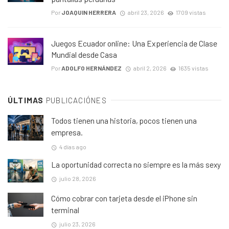
Por
JOAQUIN HERRERA
abril 23, 2026
1709 vistas
Juegos Ecuador online: Una Experiencia de Clase
Mundial desde Casa
Por
ADOLFO HERNÁNDEZ
abril 2, 2026
1635 vistas
ÚLTIMAS
PUBLICACIÓNES
Todos tienen una historia, pocos tienen una
empresa.
4 días ago
La oportunidad correcta no siempre es la más sexy
julio 28, 2026
Cómo cobrar con tarjeta desde el iPhone sin
terminal
julio 23, 2026