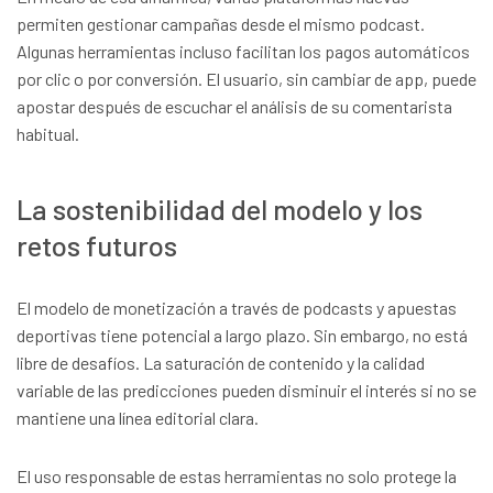
permiten gestionar campañas desde el mismo podcast.
Algunas herramientas incluso facilitan los pagos automáticos
por clic o por conversión. El usuario, sin cambiar de app, puede
apostar después de escuchar el análisis de su comentarista
habitual.
La sostenibilidad del modelo y los
retos futuros
El modelo de monetización a través de podcasts y apuestas
deportivas tiene potencial a largo plazo. Sin embargo, no está
libre de desafíos. La saturación de contenido y la calidad
variable de las predicciones pueden disminuir el interés si no se
mantiene una línea editorial clara.
El uso responsable de estas herramientas no solo protege la