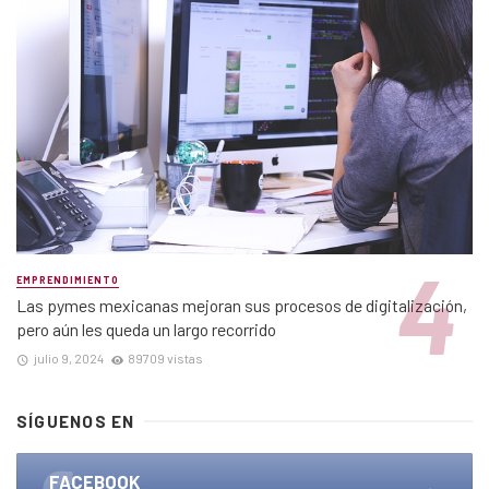
EMPRENDIMIENTO
Las pymes mexicanas mejoran sus procesos de digitalización,
pero aún les queda un largo recorrido
julio 9, 2024
89709 vistas
SÍGUENOS EN
FACEBOOK