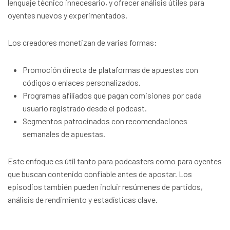
lenguaje técnico innecesario, y ofrecer análisis útiles para
oyentes nuevos y experimentados.
Los creadores monetizan de varias formas:
Promoción directa de plataformas de apuestas con
códigos o enlaces personalizados.
Programas afiliados que pagan comisiones por cada
usuario registrado desde el podcast.
Segmentos patrocinados con recomendaciones
semanales de apuestas.
Este enfoque es útil tanto para podcasters como para oyentes
que buscan contenido confiable antes de apostar. Los
episodios también pueden incluir resúmenes de partidos,
análisis de rendimiento y estadísticas clave.