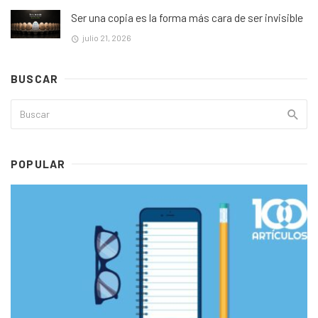
Ser una copia es la forma más cara de ser invisible
julio 21, 2026
BUSCAR
POPULAR