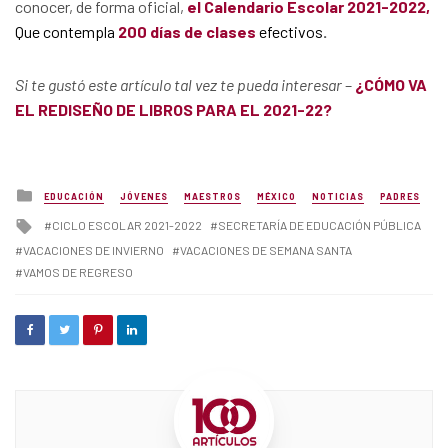
conocer, de forma oficial,
el Calendario Escolar 2021-2022,
Que contempla
200 días de clases
efectivos
.
Si te gustó este artículo tal vez te pueda interesar
–
¿CÓMO VA
EL REDISEÑO DE LIBROS PARA EL 2021-22?
Posted
EDUCACIÓN
JÓVENES
MAESTROS
MÉXICO
NOTICIAS
PADRES
in
Tagged
CICLO ESCOLAR 2021-2022
SECRETARÍA DE EDUCACIÓN PÚBLICA
with
VACACIONES DE INVIERNO
VACACIONES DE SEMANA SANTA
VAMOS DE REGRESO