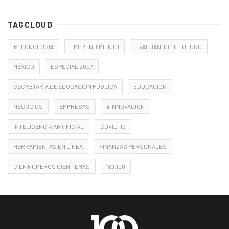
TAGCLOUD
#TECNOLOGIA
EMPRENDIMIENTO
EVALUANDO EL FUTURO
MÉXICO
ESPECIAL 2007
SECRETARÍA DE EDUCACIÓN PÚBLICA
EDUCACIÓN
NEGOCIOS
EMPRESAS
#INNOVACIÓN
INTELIGENCIA ARTIFICIAL
COVID-19
HERRAMIENTAS EN LÍNEA
FINANZAS PERSONALES
CIEN NÚMEROS CIEN TEMAS
NO.100