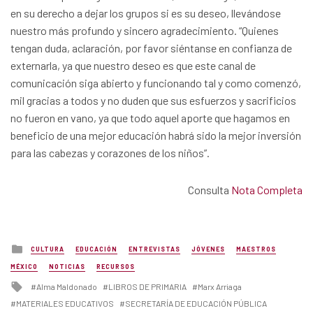
en su derecho a dejar los grupos si es su deseo, llevándose
nuestro más profundo y sincero agradecimiento. “Quienes
tengan duda, aclaración, por favor siéntanse en confianza de
externarla, ya que nuestro deseo es que este canal de
comunicación siga abierto y funcionando tal y como comenzó,
mil gracias a todos y no duden que sus esfuerzos y sacrificios
no fueron en vano, ya que todo aquel aporte que hagamos en
beneficio de una mejor educación habrá sido la mejor inversión
para las cabezas y corazones de los niños”.
Consulta
Nota Completa
Posted
CULTURA
EDUCACIÓN
ENTREVISTAS
JÓVENES
MAESTROS
in
MÉXICO
NOTICIAS
RECURSOS
Tagged
Alma Maldonado
LIBROS DE PRIMARIA
Marx Arriaga
with
MATERIALES EDUCATIVOS
SECRETARÍA DE EDUCACIÓN PÚBLICA