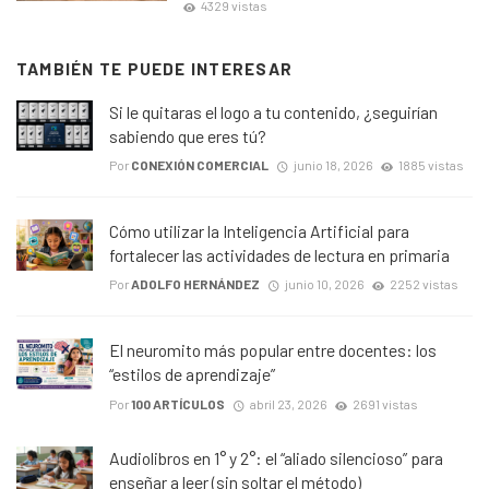
4329 vistas
TAMBIÉN TE PUEDE INTERESAR
Si le quitaras el logo a tu contenido, ¿seguirían
sabiendo que eres tú?
Por
CONEXIÓN COMERCIAL
junio 18, 2026
1885 vistas
Cómo utilizar la Inteligencia Artificial para
fortalecer las actividades de lectura en primaria
Por
ADOLFO HERNÁNDEZ
junio 10, 2026
2252 vistas
El neuromito más popular entre docentes: los
“estilos de aprendizaje”
Por
100 ARTÍCULOS
abril 23, 2026
2691 vistas
Audiolibros en 1° y 2°: el “aliado silencioso” para
enseñar a leer (sin soltar el método)