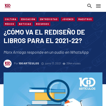
CULTURA
EDUCACIÓN
ENTREVISTAS
JÓVENES
MAESTROS
MÉXICO
NOTICIAS
RECURSOS
¿CÓMO VA EL REDISEÑO DE
LIBROS PARA EL 2021-22?
Marx Arriaga responde en un audio en WhatsApp
Por
100 ARTÍCULOS
junio 17, 2021
3944 vistas