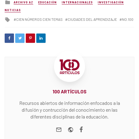
Posted
ARCHIVO AZ
EDUCACIÓN
INTERNACIONALES
INVESTIGACIÓN
in
NOTICIAS
Tagged
CIEN NÚMEROS CIEN TEMAS
CIUDADES DEL APRENDIZAJE
NO.100
with
100 ARTÍCULOS
Recursos abiertos de información enfocados a la
difusión y contrucción del conocimiento en las
diferentes disciplinas de la educación.
e-mail
Website
Facebook