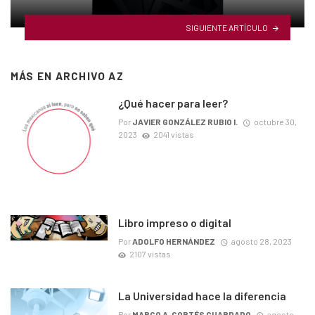
SIGUIENTE ARTÍCULO
MÁS EN
ARCHIVO AZ
¿Qué hacer para leer?
Por
JAVIER GONZÁLEZ RUBIO I.
octubre 30,
2023
2041 vistas
Libro impreso o digital
Por
ADOLFO HERNÁNDEZ
agosto 28, 2023
2107 vistas
La Universidad hace la diferencia
Por
MARCO A. CORTÉS GUARDADO
agosto