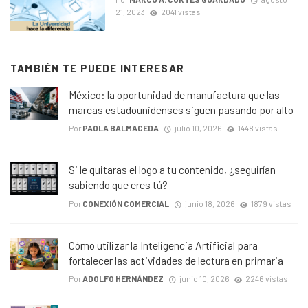
21, 2023
2041 vistas
TAMBIÉN TE PUEDE INTERESAR
México: la oportunidad de manufactura que las
marcas estadounidenses siguen pasando por alto
Por
PAOLA BALMACEDA
julio 10, 2026
1448 vistas
Si le quitaras el logo a tu contenido, ¿seguirían
sabiendo que eres tú?
Por
CONEXIÓN COMERCIAL
junio 18, 2026
1879 vistas
Cómo utilizar la Inteligencia Artificial para
fortalecer las actividades de lectura en primaria
Por
ADOLFO HERNÁNDEZ
junio 10, 2026
2246 vistas