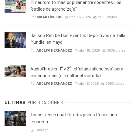
El neuromito más popular entre docentes: los
“estilos de aprendizaje”
Por
100 ARTÍCULOS
abril 23, 2026
2685 vistas
Jalisco Recibe Dos Eventos Deportivos de Talla
Mundial en Mayo
Por
ADOLFO HERNÁNDEZ
abril 16, 2026
3035 vistas
Audiolibros en 1° y 2°: el “aliado silencioso” para
enseñar a leer (sin soltar el método)
Por
ADOLFO HERNÁNDEZ
abril 6, 2026
3063 vistas
ÚLTIMAS
PUBLICACIÓNES
Todos tienen una historia, pocos tienen una
empresa.
1 día ago