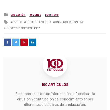
Posted
EDUCACIÓN
JÓVENES
RECURSOS
in
Tagged
RVOES
TÍITULOS EN LÍNEA
UNIVERSIDAD ONLINE
with
UNIVERSIDADES EN LÍNEA
100 ARTÍCULOS
Recursos abiertos de información enfocados a la
difusión y contrucción del conocimiento en las
diferentes disciplinas de la educación.