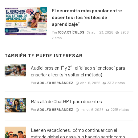
El neuromito más popular entre
docentes: los “estilos de
aprendizaje”
Por
100 ARTÍCULOS
abril 23, 2026
2938
vistas
TAMBIÉN TE PUEDE INTERESAR
Audiolibros en 1° y 2°: el “aliado silencioso” para
enseñar a leer (sin soltar el método)
Por
ADOLFO HERNÁNDEZ
abril 6, 2026
3313 vistas
Más allá de ChatGPT para docentes
Por
ADOLFO HERNÁNDEZ
marzo 6, 2026
2215 vistas
Leer en vacaciones: cómo continuar con el
método global en casa (sin hacerlo sentir como