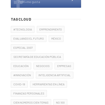
71.9K+me gusta
TAGCLOUD
#TECNOLOGIA
EMPRENDIMIENTO
EVALUANDO EL FUTURO
MÉXICO
ESPECIAL 2007
SECRETARÍA DE EDUCACIÓN PÚBLICA
EDUCACIÓN
NEGOCIOS
EMPRESAS
#INNOVACIÓN
INTELIGENCIA ARTIFICIAL
COVID-19
HERRAMIENTAS EN LÍNEA
FINANZAS PERSONALES
CIEN NÚMEROS CIEN TEMAS
NO.100