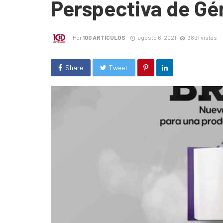
Perspectiva de Gé
Por
100 ARTÍCULOS
agosto 6, 2021
3891 vistas
Share
Tweet