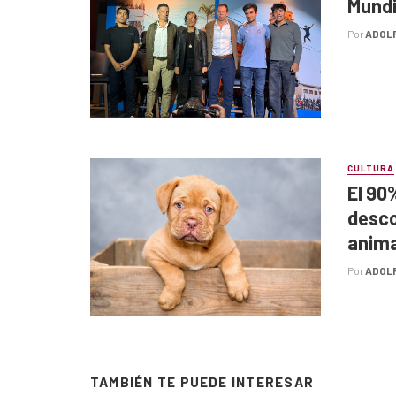
Mundi
Por
ADOL
CULTURA
El 90
desco
anima
Por
ADOL
TAMBIÉN TE PUEDE INTERESAR