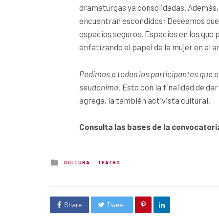
dramaturgas ya consolidadas. Además, 
encuentran escondidos; Deseamos que
espacios seguros. Espacios en los que 
enfatizando el papel de la mujer en el a
Pedimos a todos los participantes que el
seudónimo.
Esto con la finalidad de dar
agrega, la también activista cultural.
Consulta las bases de la convocatori
Posted
CULTURA
TEATRO
in
Share
Tweet