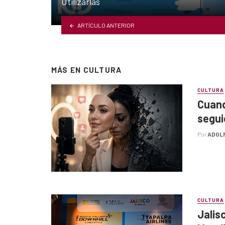
Utilizarlas
ARTÍCULO ANTERIOR
MÁS EN
CULTURA
CULTURA
Cuand
segui
Por
ADOL
CULTURA
Jalis