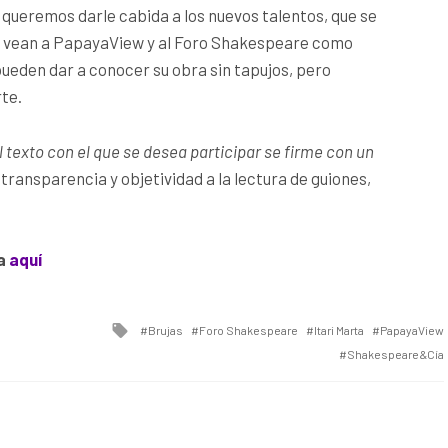
queremos darle cabida a los nuevos talentos, que se
 vean a PapayaView y al Foro Shakespeare como
pueden dar a conocer su obra sin tapujos, pero
rte.
 texto con el que se desea participar se firme con un
 transparencia y objetividad a la lectura de guiones,
a
aquí
Tagged
Brujas
Foro Shakespeare
Itari Marta
PapayaView
with
Shakespeare&Cía