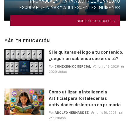
“PROMAJOVEN”, PARA ABATIR EL ABANDONO
ESCOLAR DE NIÑAS Y ADOLESCENTES INDÍGENAS
SIGUIENTE ARTÍCULO
MÁS EN
EDUCACIÓN
Si le quitaras el logo a tu contenido,
¿seguirían sabiendo que eres tú?
Por
CONEXIÓN COMERCIAL
junio 18, 2026
2020 vistas
Cómo utilizar la Inteligencia
Artificial para fortalecer las
actividades de lectura en primaria
Por
ADOLFO HERNÁNDEZ
junio 10, 2026
2381 vistas