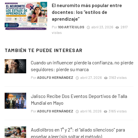
El neuromito más popular entre
docentes: los “estilos de
aprendizaje”
Por
100 ARTÍCULOS
abril 23, 2026
2817
vistas
TAMBIÉN TE PUEDE INTERESAR
Cuando un influencer pierde la confianza, no pierde
seguidores: pierde su marca
Por
ADOLFO HERNÁNDEZ
abril 27, 2026
3163 vistas
Jalisco Recibe Dos Eventos Deportivos de Talla
Mundial en Mayo
Por
ADOLFO HERNÁNDEZ
abril 16, 2026
3165 vistas
Audiolibros en 1° y 2°: el “aliado silencioso” para
enseñar a leer (sin soltar el método)