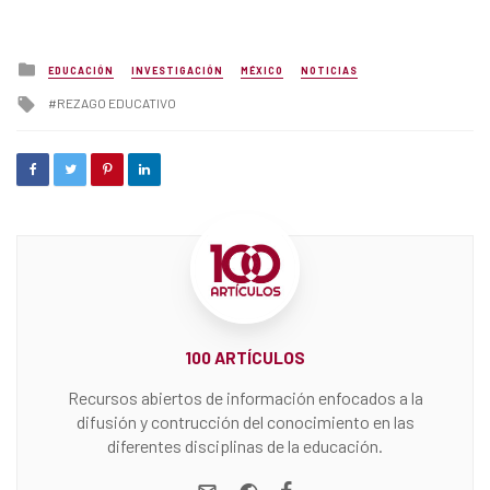
Posted
EDUCACIÓN
INVESTIGACIÓN
MÉXICO
NOTICIAS
in
Tagged
REZAGO EDUCATIVO
with
100 ARTÍCULOS
Recursos abiertos de información enfocados a la
difusión y contrucción del conocimiento en las
diferentes disciplinas de la educación.
e-mail
Website
Facebook