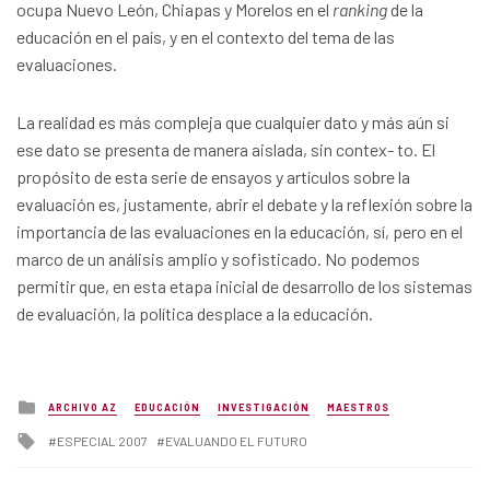
ocupa Nuevo León, Chiapas y Morelos en el
ranking
de la
educación en el país, y en el contexto del tema de las
evaluaciones.
La realidad es más compleja que cualquier dato y más aún si
ese dato se presenta de manera aislada, sin contex- to. El
propósito de esta serie de ensayos y artículos sobre la
evaluación es, justamente, abrir el debate y la reflexión sobre la
importancia de las evaluaciones en la educación, sí, pero en el
marco de un análisis amplio y sofisticado. No podemos
permitir que, en esta etapa inicial de desarrollo de los sistemas
de evaluación, la política desplace a la educación.
Posted
ARCHIVO AZ
EDUCACIÓN
INVESTIGACIÓN
MAESTROS
in
Tagged
ESPECIAL 2007
EVALUANDO EL FUTURO
with