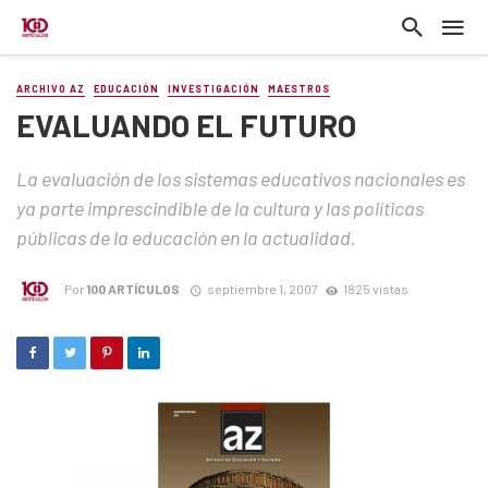
ARCHIVO AZ
EDUCACIÓN
INVESTIGACIÓN
MAESTROS
EVALUANDO EL FUTURO
La evaluación de los sistemas educativos nacionales es
ya parte imprescindible de la cultura y las políticas
públicas de la educación en la actualidad.
Por
100 ARTÍCULOS
septiembre 1, 2007
1825 vistas