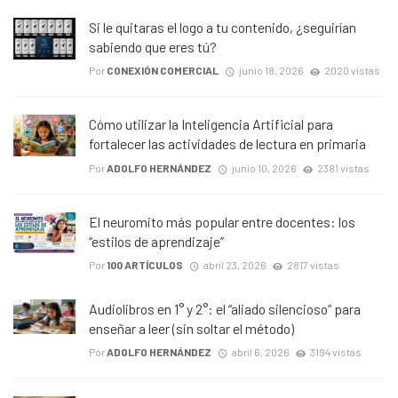
Si le quitaras el logo a tu contenido, ¿seguirían
sabiendo que eres tú?
Por
CONEXIÓN COMERCIAL
junio 18, 2026
2020 vistas
Cómo utilizar la Inteligencia Artificial para
fortalecer las actividades de lectura en primaria
Por
ADOLFO HERNÁNDEZ
junio 10, 2026
2381 vistas
El neuromito más popular entre docentes: los
“estilos de aprendizaje”
Por
100 ARTÍCULOS
abril 23, 2026
2817 vistas
Audiolibros en 1° y 2°: el “aliado silencioso” para
enseñar a leer (sin soltar el método)
Por
ADOLFO HERNÁNDEZ
abril 6, 2026
3194 vistas