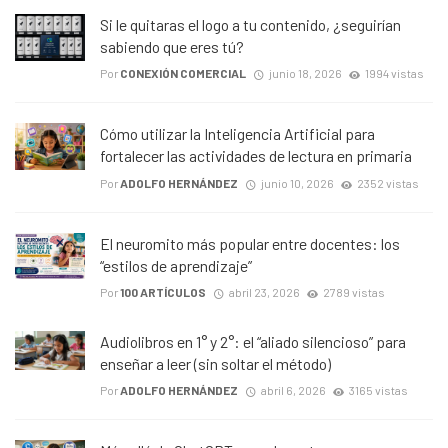
Si le quitaras el logo a tu contenido, ¿seguirían
sabiendo que eres tú?
Por
CONEXIÓN COMERCIAL
junio 18, 2026
1994 vistas
Cómo utilizar la Inteligencia Artificial para
fortalecer las actividades de lectura en primaria
Por
ADOLFO HERNÁNDEZ
junio 10, 2026
2352 vistas
El neuromito más popular entre docentes: los
“estilos de aprendizaje”
Por
100 ARTÍCULOS
abril 23, 2026
2789 vistas
Audiolibros en 1° y 2°: el “aliado silencioso” para
enseñar a leer (sin soltar el método)
Por
ADOLFO HERNÁNDEZ
abril 6, 2026
3165 vistas