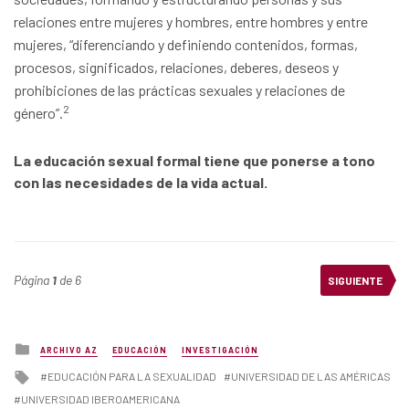
relaciones entre mujeres y hombres, entre hombres y entre
mujeres, “diferenciando y definiendo contenidos, formas,
procesos, significados, relaciones, deberes, deseos y
prohibiciones de las prácticas sexuales y relaciones de
2
género”.
La educación sexual formal tiene que ponerse a tono
con las necesidades de la vida actual.
Página
1
de 6
SIGUIENTE
Posted
ARCHIVO AZ
EDUCACIÓN
INVESTIGACIÓN
in
Tagged
EDUCACIÓN PARA LA SEXUALIDAD
UNIVERSIDAD DE LAS AMÉRICAS
with
UNIVERSIDAD IBEROAMERICANA