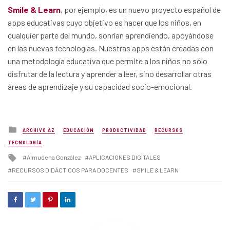
Smile & Learn
, por ejemplo, es un nuevo proyecto español de
apps educativas cuyo objetivo es hacer que los niños, en
cualquier parte del mundo, sonrían aprendiendo, apoyándose
en las nuevas tecnologías. Nuestras apps están creadas con
una metodología educativa que permite a los niños no sólo
disfrutar de la lectura y aprender a leer, sino desarrollar otras
áreas de aprendizaje y su capacidad socio-emocional.
Posted
ARCHIVO AZ
EDUCACIÓN
PRODUCTIVIDAD
RECURSOS
in
TECNOLOGÍA
Tagged
Almudena González
APLICACIONES DIGITALES
with
RECURSOS DIDÁCTICOS PARA DOCENTES
SMILE & LEARN