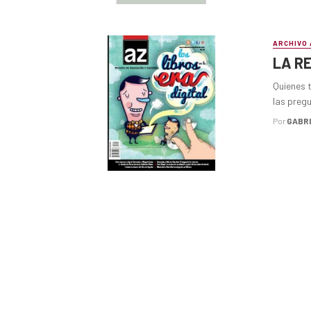
ARCHIVO 
LA R
Quienes 
las pregu
Por
GABR