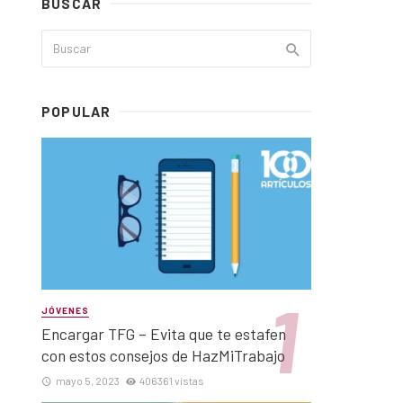
BUSCAR
POPULAR
JÓVENES
Encargar TFG – Evita que te estafen
con estos consejos de HazMiTrabajo
mayo 5, 2023
406361 vistas