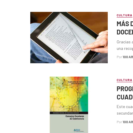
CULTURA
MÁS D
DOCE
Gracias 
una recop
Por
100 A
CULTURA
PROG
CUAD
Este cuad
secundari
Por
100 A