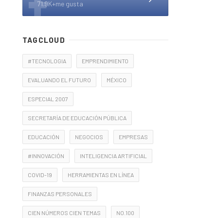
71.9K+me gusta
TAGCLOUD
#TECNOLOGIA
EMPRENDIMIENTO
EVALUANDO EL FUTURO
MÉXICO
ESPECIAL 2007
SECRETARÍA DE EDUCACIÓN PÚBLICA
EDUCACIÓN
NEGOCIOS
EMPRESAS
#INNOVACIÓN
INTELIGENCIA ARTIFICIAL
COVID-19
HERRAMIENTAS EN LÍNEA
FINANZAS PERSONALES
CIEN NÚMEROS CIEN TEMAS
NO.100