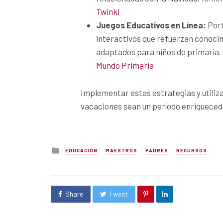
Twinkl
Juegos Educativos en Línea:
Port
interactivos que refuerzan conocim
adaptados para niños de primaria.
Mundo Primaria
Implementar estas estrategias y utiliz
vacaciones sean un período enriquecedor
Posted
EDUCACIÓN
MAESTROS
PADRES
RECURSOS
in
Share
Tweet