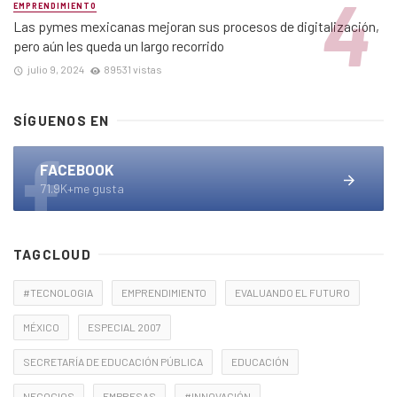
EMPRENDIMIENTO
Las pymes mexicanas mejoran sus procesos de digitalización,
pero aún les queda un largo recorrido
julio 9, 2024
89531 vistas
SÍGUENOS EN
FACEBOOK
71.9K+me gusta
TAGCLOUD
#TECNOLOGIA
EMPRENDIMIENTO
EVALUANDO EL FUTURO
MÉXICO
ESPECIAL 2007
SECRETARÍA DE EDUCACIÓN PÚBLICA
EDUCACIÓN
NEGOCIOS
EMPRESAS
#INNOVACIÓN