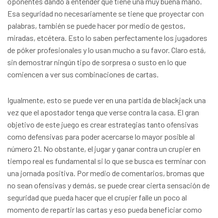
oponentes dando a entender que tiene una muy buena mano.
Esa seguridad no necesariamente se tiene que proyectar con
palabras, también se puede hacer por medio de gestos,
miradas, etcétera. Esto lo saben perfectamente los jugadores
de póker profesionales y lo usan mucho a su favor. Claro está,
sin demostrar ningún tipo de sorpresa o susto en lo que
comiencen a ver sus combinaciones de cartas.
Igualmente, esto se puede ver en una partida de blackjack una
vez que el apostador tenga que verse contra la casa. El gran
objetivo de este juego es crear estrategias tanto ofensivas
como defensivas para poder acercarse lo mayor posible al
número 21. No obstante, el jugar y ganar contra un crupier en
tiempo real es fundamental si lo que se busca es terminar con
una jornada positiva. Por medio de comentarios, bromas que
no sean ofensivas y demás, se puede crear cierta sensación de
seguridad que pueda hacer que el crupier falle un poco al
momento de repartir las cartas y eso pueda beneficiar como