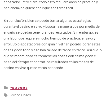
apostador. Pero claro, todo esto requiere años de práctica y
paciencia, no quiere decir que sea tarea fácil.
En conclusión, bien se puede tomar algunas estrategias
durante el casino en vivo y buscar la manera que por medio del
engaño se puedan tener grandes resultados. Sin embargo, es
una labor que requiere mucho tiempo de práctica, ensayo y
error. Solo apostadores con gran nivel han podido lograr estas
cosas y con todo y eso han fallado de tanto en tanto. Así que lo
que se recomienda es tomarse las cosas con calma y con el
paso del tiempo encontrar los resultados en las mesas de
casino en vivo que se están pensando.
Posted
VIDEOJUEGOS
in
Tagged
VIDEOJUEGOS
with