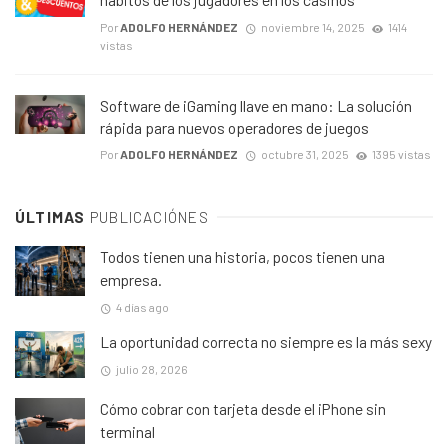
Por
ADOLFO HERNÁNDEZ
noviembre 14, 2025
1414
vistas
Software de iGaming llave en mano: La solución
rápida para nuevos operadores de juegos
Por
ADOLFO HERNÁNDEZ
octubre 31, 2025
1395 vistas
ÚLTIMAS
PUBLICACIÓNES
Todos tienen una historia, pocos tienen una
empresa.
4 días ago
La oportunidad correcta no siempre es la más sexy
julio 28, 2026
Cómo cobrar con tarjeta desde el iPhone sin
terminal