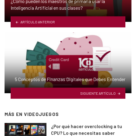
¿Cómo pueden los maestros de primaria usar la
Inteligencia Artificial en sus clases?
ARTÍCULO ANTERIOR
5 Conceptos de Finanzas Digitales que Debes Entender
SIGUIENTE ARTÍCULO
MÁS EN
VIDEOJUEGOS
¿Por qué hacer overclocking a tu
CPU? Lo que necesitas saber