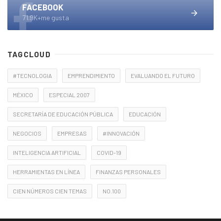
FACEBOOK
71.9K+me gusta
TAGCLOUD
#TECNOLOGIA
EMPRENDIMIENTO
EVALUANDO EL FUTURO
MÉXICO
ESPECIAL 2007
SECRETARÍA DE EDUCACIÓN PÚBLICA
EDUCACIÓN
NEGOCIOS
EMPRESAS
#INNOVACIÓN
INTELIGENCIA ARTIFICIAL
COVID-19
HERRAMIENTAS EN LÍNEA
FINANZAS PERSONALES
CIEN NÚMEROS CIEN TEMAS
NO.100