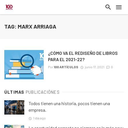
TAG: MARX ARRIAGA
¿CÓMO VA EL REDISEÑO DE LIBROS
PARA EL 2021-22?
Por
100 ARTÍCULOS
junio 17, 2021
0
ÚLTIMAS
PUBLICACIÓNES
Todos tienen una historia, pocos tienen una
empresa.
1 día ago
La oportunidad correcta no siempre es la más sexy