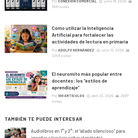
Por
CONEXIÓN COMERCIAL
junio 18, 2026
1891 vistas
Cómo utilizar la Inteligencia
Artificial para fortalecer las
actividades de lectura en primaria
Por
ADOLFO HERNÁNDEZ
junio 10, 2026
2258 vistas
El neuromito más popular entre
docentes: los “estilos de
aprendizaje”
Por
100 ARTÍCULOS
abril 23, 2026
2697
vistas
TAMBIÉN TE PUEDE INTERESAR
Audiolibros en 1° y 2°: el “aliado silencioso” para
enseñar a leer (sin soltar el método)