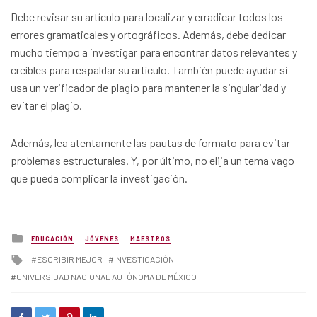
Debe revisar su artículo para localizar y erradicar todos los
errores gramaticales y ortográficos. Además, debe dedicar
mucho tiempo a investigar para encontrar datos relevantes y
creíbles para respaldar su artículo. También puede ayudar si
usa un verificador de plagio para mantener la singularidad y
evitar el plagio.
Además, lea atentamente las pautas de formato para evitar
problemas estructurales. Y, por último, no elija un tema vago
que pueda complicar la investigación.
Posted
EDUCACIÓN
JÓVENES
MAESTROS
in
Tagged
ESCRIBIR MEJOR
INVESTIGACIÓN
with
UNIVERSIDAD NACIONAL AUTÓNOMA DE MÉXICO