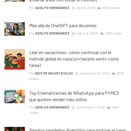
Por
ADOLFO HERNÁNDEZ
abril 6, 2026
3075 vistas
Más allá de ChatGPT para docentes
Por
ADOLFO HERNÁNDEZ
marzo 6, 2026
2163 vistas
Leer en vacaciones: cómo continuar con el
método global en casa (sin hacerlo sentir como
tarea)
Por
EDITOR 100 ARTÍCULOS
diciembre 10, 2025
2019
vistas
Top 5 herramientas de WhatsApp para PYMES
que quieren vender más online
Por
ADOLFO HERNÁNDEZ
diciembre 2, 2025
2154
vistas
Regalos navideños divertidos para motivar el juego