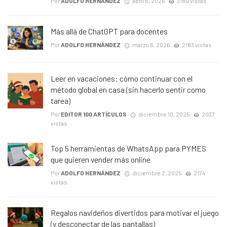
Por
ADOLFO HERNÁNDEZ
abril 6, 2026
3180 vistas
Más allá de ChatGPT para docentes
Por
ADOLFO HERNÁNDEZ
marzo 6, 2026
2183 vistas
Leer en vacaciones: cómo continuar con el
método global en casa (sin hacerlo sentir como
tarea)
Por
EDITOR 100 ARTÍCULOS
diciembre 10, 2025
2037
vistas
Top 5 herramientas de WhatsApp para PYMES
que quieren vender más online
Por
ADOLFO HERNÁNDEZ
diciembre 2, 2025
2174
vistas
Regalos navideños divertidos para motivar el juego
(y desconectar de las pantallas)