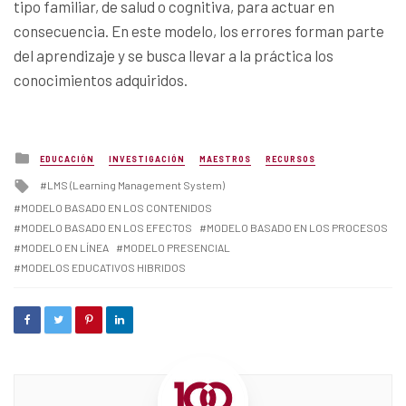
tipo familiar, de salud o cognitiva, para actuar en
consecuencia. En este modelo, los errores forman parte
del aprendizaje y se busca llevar a la práctica los
conocimientos adquiridos.
Posted
EDUCACIÓN
INVESTIGACIÓN
MAESTROS
RECURSOS
in
Tagged
LMS (Learning Management System)
with
MODELO BASADO EN LOS CONTENIDOS
MODELO BASADO EN LOS EFECTOS
MODELO BASADO EN LOS PROCESOS
MODELO EN LÍNEA
MODELO PRESENCIAL
MODELOS EDUCATIVOS HIBRIDOS