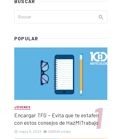
BUSCAR
POPULAR
JÓVENES
Encargar TFG – Evita que te estafen
con estos consejos de HazMiTrabajo
mayo 5, 2023
406345 vistas