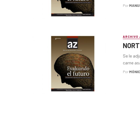
Por
MANU
ARCHIVO 
NORT
Se le adj
carne as
Por
MÓNIC