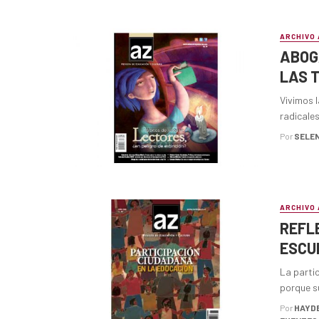
ARCHIVO 
ABOG
LAS T
Vivimos l
radicales
Por
SELEN
ARCHIVO 
REFL
ESCU
La partic
porque su
Por
HAYDE