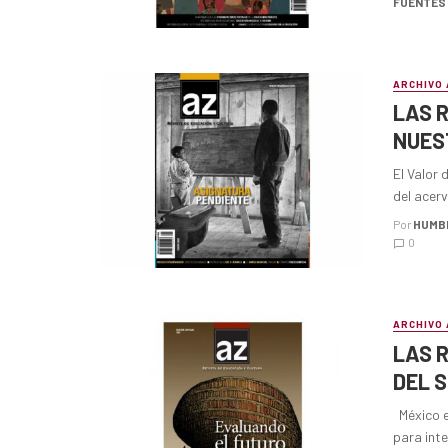
FUENTES
ARCHIVO 
LAS 
NUES
El Valor 
del acerv
Por
HUMBE
0
ARCHIVO 
LAS 
DEL 
México e
para inte