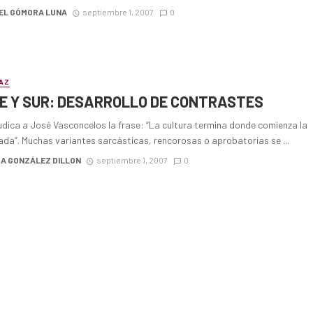
EL GÓMORA LUNA
septiembre 1, 2007
0
AZ
E Y SUR: DESARROLLO DE CONTRASTES
udica a José Vasconcelos la frase: “La cultura termina donde comienza la
ada”. Muchas variantes sarcásticas, rencorosas o aprobatorias se ...
A GONZÁLEZ DILLON
septiembre 1, 2007
0