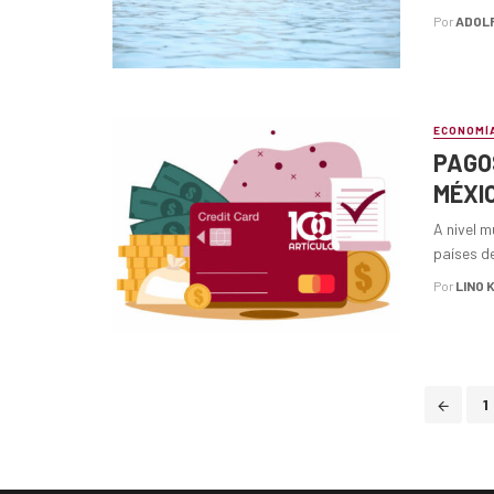
Por
ADOL
ECONOMÍ
PAGOS
MÉXI
A nivel m
países de
Por
LINO 
Posts
1
navigation