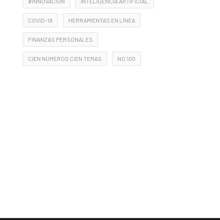
#INNOVACIÓN
INTELIGENCIA ARTIFICIAL
COVID-19
HERRAMIENTAS EN LÍNEA
FINANZAS PERSONALES
CIEN NÚMEROS CIEN TEMAS
NO.100