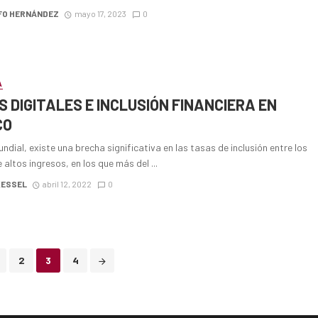
FO HERNÁNDEZ
mayo 17, 2023
0
A
 DIGITALES E INCLUSIÓN FINANCIERA EN
CO
undial, existe una brecha significativa en las tasas de inclusión entre los
 altos ingresos, en los que más del ...
KESSEL
abril 12, 2022
0
2
3
4