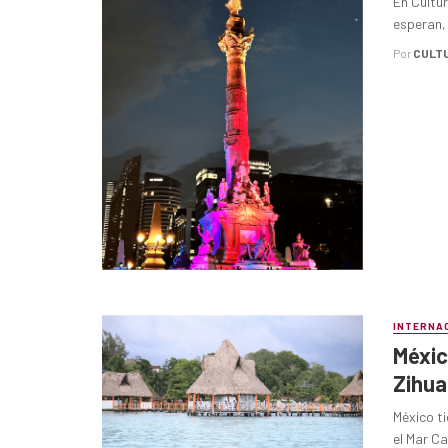
En Cultu
esperan, 
Por
CULT
INTERNA
Méxic
Zihua
México ti
el Mar Ca