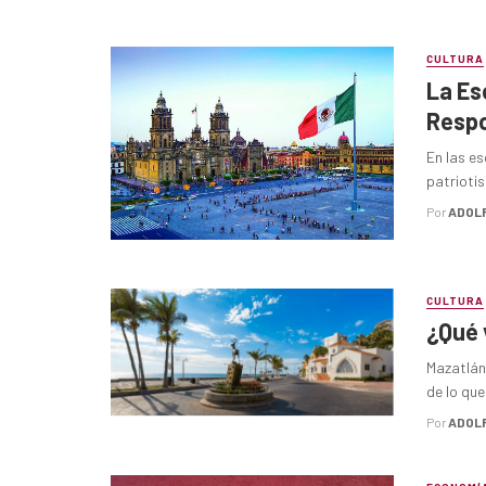
CULTURA
La Es
Respo
En las es
patriotis
Por
ADOL
CULTURA
¿Qué 
Mazatlán 
de lo que 
Por
ADOL