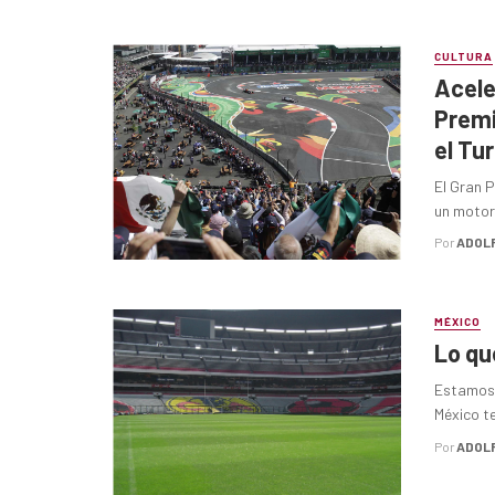
CULTURA
Acele
Premi
el Tu
El Gran 
un motor 
Por
ADOL
MÉXICO
Lo qu
Estamos 
México te
Por
ADOL