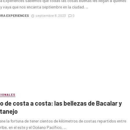
ra Experiences sabemos que todas las cosas buenas les llegan a quienes
y vaya que nos encanta septiembre en la ciudad. ...
URA EXPERIENCES
septiembre 8, 2023
0
CIONALES
o de costa a costa: las bellezas de Bacalar y
tanejo
ene la fortuna de tener cientos de kilómetros de costas repartidos entre
ribe, en el este y el Océano Pacífico, ...