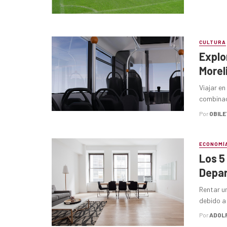
CULTURA
Explo
Morel
Viajar e
combinaci
Por
OBILE
ECONOMÍ
Los 5
Depar
Rentar u
debido a 
Por
ADOL