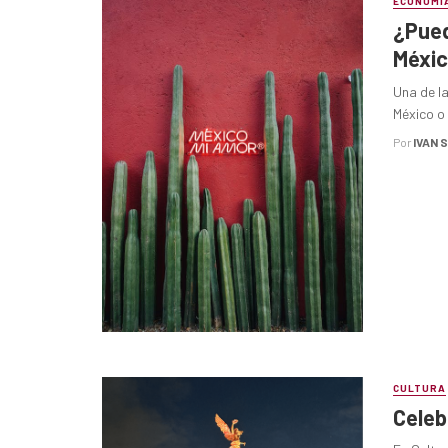
ECONOMÍ
¿Pued
Méxi
Una de l
México o 
Por
IVAN 
CULTURA
Celeb