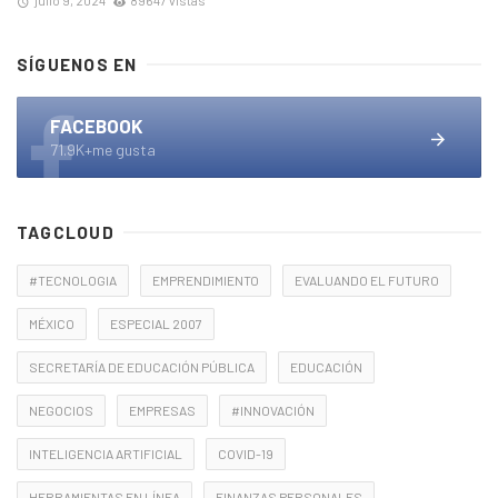
julio 9, 2024
89647 vistas
SÍGUENOS EN
FACEBOOK
71.9K+me gusta
TAGCLOUD
#TECNOLOGIA
EMPRENDIMIENTO
EVALUANDO EL FUTURO
MÉXICO
ESPECIAL 2007
SECRETARÍA DE EDUCACIÓN PÚBLICA
EDUCACIÓN
NEGOCIOS
EMPRESAS
#INNOVACIÓN
INTELIGENCIA ARTIFICIAL
COVID-19
HERRAMIENTAS EN LÍNEA
FINANZAS PERSONALES