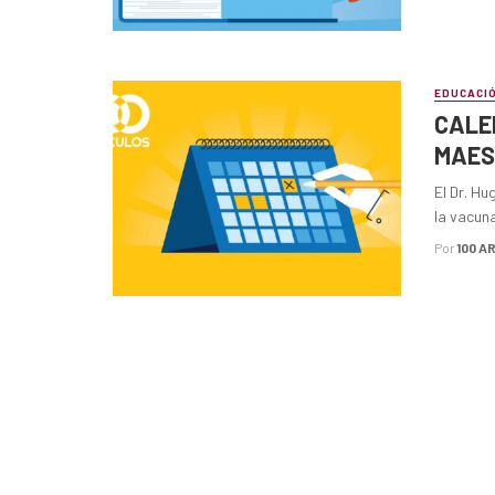
EDUCACI
CALE
MAES
El Dr. Hu
la vacuna
Por
100 A