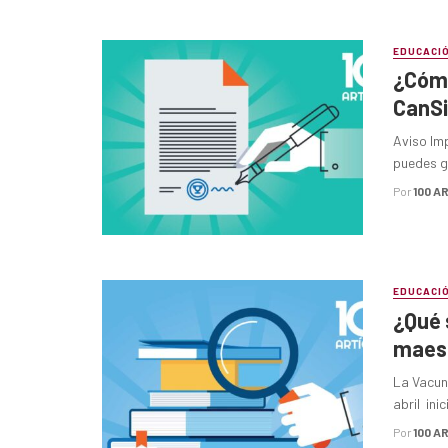
EDUCACI
¿Cómo
CanS
Aviso Imp
puedes ge
Por
100 A
EDUCACI
¿Qué 
maes
La Vacun
abril ini
Por
100 A