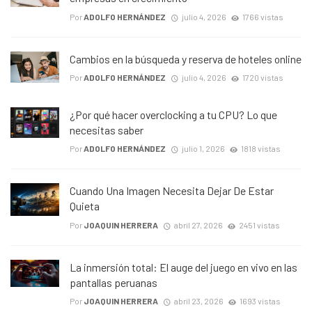
Por
ADOLFO HERNÁNDEZ
julio 4, 2026
1766 vistas
Cambios en la búsqueda y reserva de hoteles online
Por
ADOLFO HERNÁNDEZ
julio 4, 2026
1720 vistas
¿Por qué hacer overclocking a tu CPU? Lo que
necesitas saber
Por
ADOLFO HERNÁNDEZ
julio 1, 2026
1818 vistas
Cuando Una Imagen Necesita Dejar De Estar
Quieta
Por
JOAQUIN HERRERA
abril 27, 2026
2451 vistas
La inmersión total: El auge del juego en vivo en las
pantallas peruanas
Por
JOAQUIN HERRERA
abril 23, 2026
1693 vistas