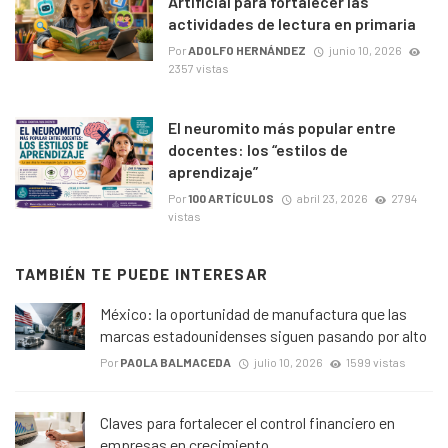
Artificial para fortalecer las
actividades de lectura en primaria
Por
ADOLFO HERNÁNDEZ
junio 10, 2026
2357 vistas
El neuromito más popular entre
docentes: los “estilos de
aprendizaje”
Por
100 ARTÍCULOS
abril 23, 2026
2794
vistas
TAMBIÉN TE PUEDE INTERESAR
México: la oportunidad de manufactura que las
marcas estadounidenses siguen pasando por alto
Por
PAOLA BALMACEDA
julio 10, 2026
1599 vistas
Claves para fortalecer el control financiero en
empresas en crecimiento