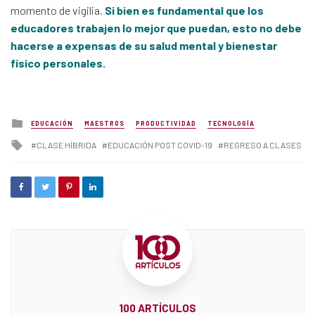
momento de vigilia.
Si bien es fundamental que los
educadores trabajen lo mejor que puedan, esto no debe
hacerse a expensas de su salud mental y bienestar
físico personales.
Posted
EDUCACIÓN
MAESTROS
PRODUCTIVIDAD
TECNOLOGÍA
in
Tagged
CLASE HÍBRIDA
EDUCACIÓN POST COVID-19
REGRESO A CLASES
with
100 ARTÍCULOS