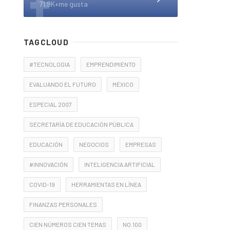
71.9K+me gusta
TAGCLOUD
#TECNOLOGIA
EMPRENDIMIENTO
EVALUANDO EL FUTURO
MÉXICO
ESPECIAL 2007
SECRETARÍA DE EDUCACIÓN PÚBLICA
EDUCACIÓN
NEGOCIOS
EMPRESAS
#INNOVACIÓN
INTELIGENCIA ARTIFICIAL
COVID-19
HERRAMIENTAS EN LÍNEA
FINANZAS PERSONALES
CIEN NÚMEROS CIEN TEMAS
NO.100