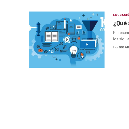
EDUCACI
¿Qué 
En resumi
los sigui
Por
100 A