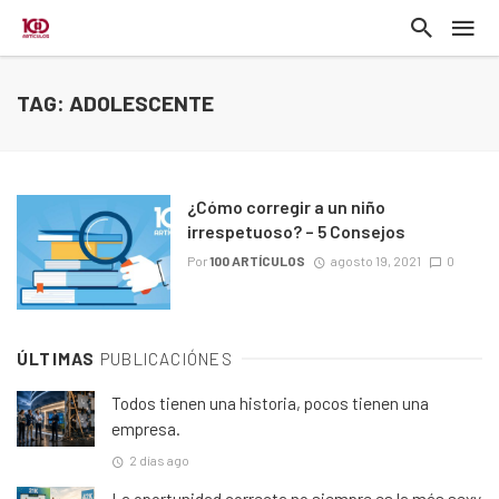
TAG: ADOLESCENTE
¿Cómo corregir a un niño
irrespetuoso? – 5 Consejos
Por
100 ARTÍCULOS
agosto 19, 2021
0
ÚLTIMAS
PUBLICACIÓNES
Todos tienen una historia, pocos tienen una
empresa.
2 días ago
La oportunidad correcta no siempre es la más sexy