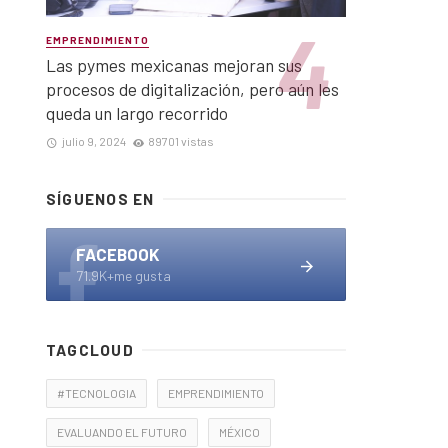
EMPRENDIMIENTO
Las pymes mexicanas mejoran sus
procesos de digitalización, pero aún les
queda un largo recorrido
julio 9, 2024
89701 vistas
SÍGUENOS EN
FACEBOOK
71.9K+me gusta
TAGCLOUD
#TECNOLOGIA
EMPRENDIMIENTO
EVALUANDO EL FUTURO
MÉXICO