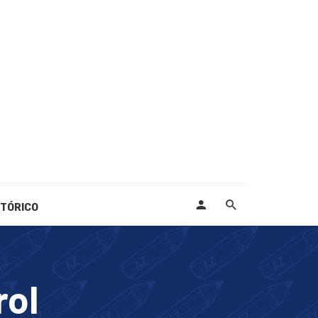
STÓRICO
rol