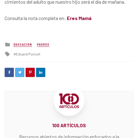
cimientos del adulto que nuestro hijo será el día de mañana.
Consulta la nota completa en:
Eres Mamá
Posted
EDUCACIÓN
PADRES
in
Tagged
Eduard Punset
with
100 ARTÍCULOS
Recursos abiertos de información enfocados a la