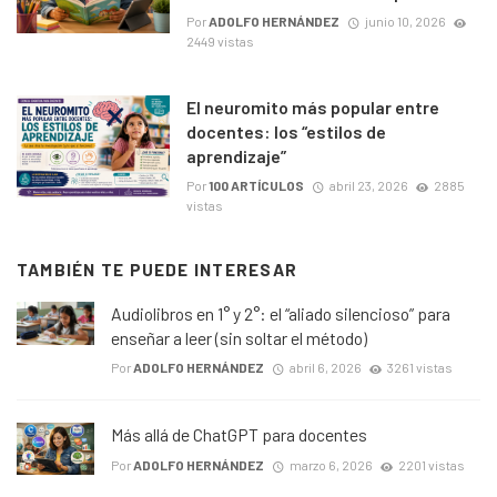
Por
ADOLFO HERNÁNDEZ
junio 10, 2026
2449 vistas
El neuromito más popular entre
docentes: los “estilos de
aprendizaje”
Por
100 ARTÍCULOS
abril 23, 2026
2885
vistas
TAMBIÉN TE PUEDE INTERESAR
Audiolibros en 1° y 2°: el “aliado silencioso” para
enseñar a leer (sin soltar el método)
Por
ADOLFO HERNÁNDEZ
abril 6, 2026
3261 vistas
Más allá de ChatGPT para docentes
Por
ADOLFO HERNÁNDEZ
marzo 6, 2026
2201 vistas