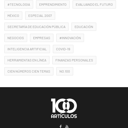
#TECNOLOGIA
EMPRENDIMIENTO
EVALUANDO EL FUTURO
MÉXICO
ESPECIAL 2007
SECRETARÍA DE EDUCACIÓN PÚBLICA
EDUCACIÓN
NEGOCIOS
EMPRESAS
#INNOVACIÓN
INTELIGENCIA ARTIFICIAL
COVID-19
HERRAMIENTAS EN LÍNEA
FINANZAS PERSONALES
CIEN NÚMEROS CIEN TEMAS
NO.100