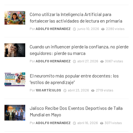
Cómo utilizar la Inteligencia Artificial para
fortalecer las actividades de lectura en primaria
Por
ADOLFO HERNÁNDEZ
junio 10, 2026
2280 vistas
Cuando un influencer pierde la confianza, no pierde
seguidores: pierde su marca
Por
ADOLFO HERNÁNDEZ
abril 27, 2026
3067 vistas
El neuromito más popular entre docentes: los
“estilos de aprendizaje”
Por
100 ARTÍCULOS
abril 23, 2026
2719 vistas
Jalisco Recibe Dos Eventos Deportivos de Talla
Mundial en Mayo
Por
ADOLFO HERNÁNDEZ
abril 16, 2026
3071 vistas